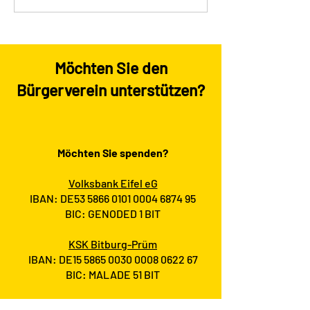
05.09.2025
toll🍿🎈☀️
Möchten Sie den
Bürgerverein unterstützen?
Möchten Sie spenden?
Volksbank Eifel eG
IBAN: DE53
5866 0101 0004 6874
95
BIC: GENODED 1 BIT
KSK Bitburg-Prüm
IBAN: DE15
5865 0030 0008 0622
67
BIC: MALADE 51 BIT
https://www.paypal.me/BVholsthum