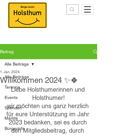
Beitrag
Alle Beiträge
1. Jan. 2024
Alle Beiträge
Willkommen 2024 ✨🍀
Termine
Liebe Holsthumerinnen und 
Holsthumer!
Events
wir möchten uns ganz herzlich 
Spenden
für eure Unterstützung im Jahr 
Märkte
2023 bedanken, sei es durch 
Bürgerinfo
den Mitgliedsbeitrag, durch 