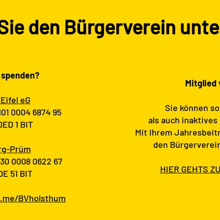
Sie den Bürgerverein unte
 spenden?
Mitglied
Eifel eG
Sie können so
101 0004 6874 95
als auch inaktives
ED 1 BIT
Mit Ihrem Jahresbeit
den Bürgerverei
rg-Prüm
030 0008 0622 67
HIER GEHTS Z
E 51 BIT
l.me/BVholsthum