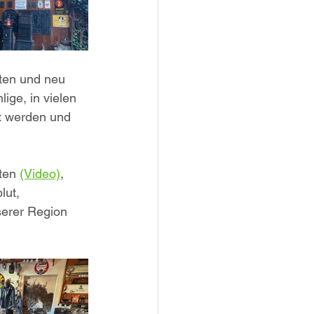
ten und neu 
ige, in vielen 
t werden und 
ten 
(Video)
, 
lut,
erer Region 