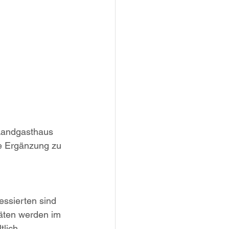
Landgasthaus 
kte Ergänzung zu 
essierten sind 
täten werden im 
lich. 