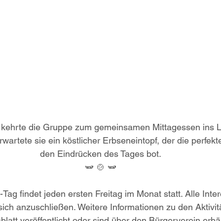
 kehrte die Gruppe zum gemeinsamen Mittagessen ins 
erwartete sie ein köstlicher Erbseneintopf, der die perfe
den Eindrücken des Tages bot.
🫛 🍲 🫛
Tag findet jeden ersten Freitag im Monat statt. Alle Inter
sich anzuschließen. Weitere Informationen zu den Aktivi
blatt veröffentlicht oder sind über den Bürgerverein erhält