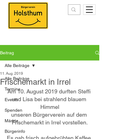
Beitrag
Alle Beiträge
11. Aug. 2019
Alle Beiträge
Frischemarkt in Irrel
Termine
Am 10. August 2019 durften Steffi 
und Lisa bei strahlend blauem 
Events
Himmel
Spenden
unseren Bürgerverein auf dem 
Märkte
Frischemarkt in Irrel vorstellen.
Bürgerinfo
Es gab frisch aufgebrühten Kaffee 